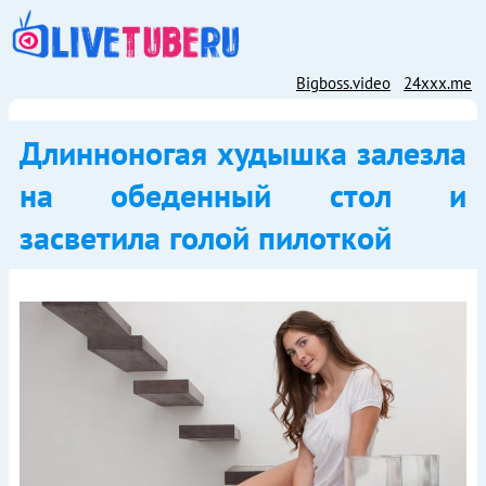
Bigboss.video
24xxx.me
Длинноногая худышка залезла
на обеденный стол и
засветила голой пилоткой